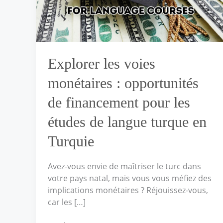
de
financement
pour
les
études
Explorer les voies
de
langue
monétaires : opportunités
turque
en
de financement pour les
Turquie
études de langue turque en
Turquie
Avez-vous envie de maîtriser le turc dans
votre pays natal, mais vous vous méfiez des
implications monétaires ? Réjouissez-vous,
car les […]