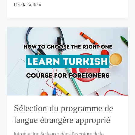
Lire la suite »
Sélection
du
programme
de
langue
étrangère
approprié
Sélection du programme de
langue étrangère approprié
Introduction Se lancer dans l’aventure de la