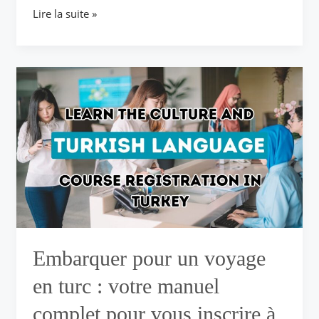
Lire la suite »
Embarquer
pour
un
voyage
en
turc :
votre
manuel
complet
pour
vous
inscrire
Embarquer pour un voyage
à
des
en turc : votre manuel
cours
complet pour vous inscrire à
de