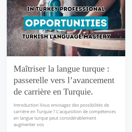
langue
turque :
passerelle
vers
l’avancement
de
carrière
en
Turquie.
Maîtriser la langue turque :
passerelle vers l’avancement
de carrière en Turquie.
Introduction Vous envisagez des possibilités de
carrière en Turquie ? L’acquisition de compétences
en langue turque peut considérablement
augmenter vos