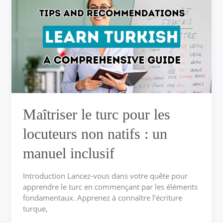
turc
pour
les
locuteurs
non
natifs :
un
manuel
inclusif
Maîtriser le turc pour les
locuteurs non natifs : un
manuel inclusif
Introduction Lancez-vous dans votre quête pour
apprendre le turc en commençant par les éléments
fondamentaux. Apprenez à connaître l’écriture
turque,