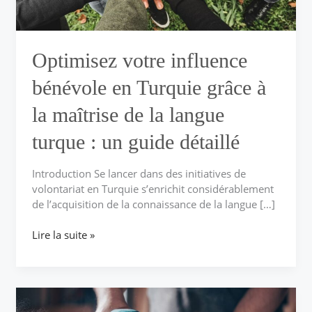
la
maîtrise
de
la
Optimisez votre influence
langue
turque :
bénévole en Turquie grâce à
un
la maîtrise de la langue
guide
détaillé
turque : un guide détaillé
Introduction Se lancer dans des initiatives de
volontariat en Turquie s’enrichit considérablement
de l’acquisition de la connaissance de la langue […]
Lire la suite »
Maîtriser
la