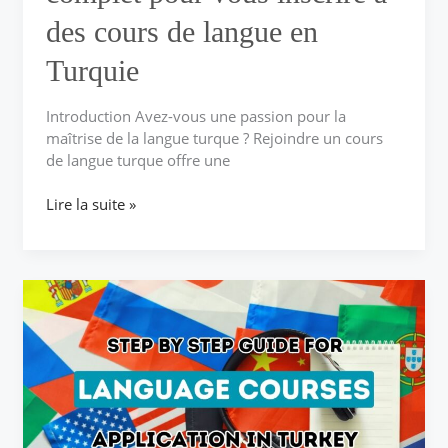
langue
des cours de langue en
en
Turquie
Turquie
Introduction Avez-vous une passion pour la
maîtrise de la langue turque ? Rejoindre un cours
de langue turque offre une
Lire la suite »
Votre
feuille
de
route
pour
vous
inscrire
à