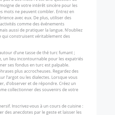
émoigne de votre intérêt sincère pour les
les mots ne peuvent combler. Entrez en
rience avec eux. De plus, utiliser des
des activités comme des événements
is aussi de pratiquer la langue. N’oubliez
re qui construisent véritablement des
 autour d’une tasse de thé turc fumant ;
e, un lieu incontournable pour les expatriés
nner ses fondus en turc est palpable.
les phrases plus accrocheuses. Regardez des
sur l’argot ou les dialectes. Lorsque vous
ter, d’observer et de répondre. Créez un
omme collectionner des souvenirs de votre
rsif. Inscrivez-vous à un cours de cuisine :
r des anecdotes par le geste et laisser les