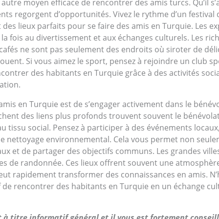
autre moyen efficace de rencontrer des amis turcs. Qu’il s’a
ts regorgent d’opportunités. Vivez le rythme d’un festival 
t des lieux parfaits pour se faire des amis en Turquie. Les e
la fois au divertissement et aux échanges culturels. Les ric
cafés ne sont pas seulement des endroits où siroter de délici
ouent. Si vous aimez le sport, pensez à rejoindre un club spo
encontrer des habitants en Turquie grâce à des activités soci
ation.
s amis en Turquie est de s’engager activement dans le béné
chent des liens plus profonds trouvent souvent le bénévolat 
au tissu social. Pensez à participer à des événements locau
ns de nettoyage environnemental. Cela vous permet non seul
caux et de partager des objectifs communs. Les grandes vil
upes de randonnée. Ces lieux offrent souvent une atmosphèr
eut rapidement transformer des connaissances en amis. N’hé
f de rencontrer des habitants en Turquie en un échange cult
à titre informatif général et il vous est fortement consei