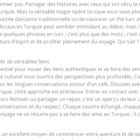
remier pas. Partager des histoires avec ceux qui ont vécu l
rquie. Mais la véritable magie opère lorsque vous vous plon
e soirée dansante traditionnelle ou de savourer un thé turc 
 locaux en Turquie peut sembler intimidant au début, mais n
 quelques phrases en turc : c’est plus que des mots ; c’est un
erture d’esprit et de profiter pleinement du voyage. Qui sait
ir de véritables liens
ntiel pour nouer des liens authentiques et se faire des ami
ge culturel vous ouvrira des perspectives plus profondes.
ur les longues conversations autour d’un café. Discutez ave
Turquie, cette approche est précieuse. Entrer en contact ave
 leurs festivals ou partager un repas, c’est un aperçu de leu
 conversation et du respect. Chaque sourire échangé, chaque 
voyage ne se résume pas à se faire des amis en Turquie ; il 
t un excellent moyen de commencer votre aventure et de vou