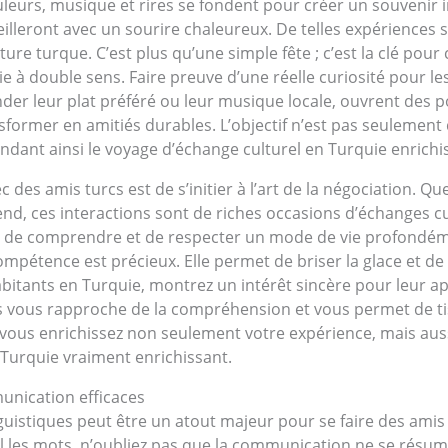
ouleurs, musique et rires se fondent pour créer un souvenir 
lleront avec un sourire chaleureux. De telles expériences s
ure turque. C’est plus qu’une simple fête ; c’est la clé pou
ie à double sens. Faire preuve d’une réelle curiosité pour le
r leur plat préféré ou leur musique locale, ouvrent des p
sformer en amitiés durables. L’objectif n’est pas seulement
endant ainsi le voyage d’échange culturel en Turquie enrichi
c des amis turcs est de s’initier à l’art de la négociation.
, ces interactions sont de riches occasions d’échanges cultur
 de comprendre et de respecter un mode de vie profondéme
pétence est précieux. Elle permet de briser la glace et de t
bitants en Turquie, montrez un intérêt sincère pour leur 
vous rapproche de la compréhension et vous permet de tiss
ous enrichissez non seulement votre expérience, mais auss
n Turquie vraiment enrichissant.
munication efficaces
uistiques peut être un atout majeur pour se faire des amis
les mots, n’oubliez pas que la communication ne se résume