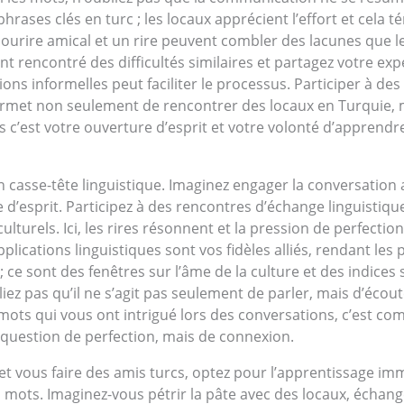
ses clés en turc ; les locaux apprécient l’effort et cela t
 sourire amical et un rire peuvent combler des lacunes que 
t rencontré des difficultés similaires et partagez votre expé
tions informelles peut faciliter le processus. Participer à 
met non seulement de rencontrer des locaux en Turquie, ma
s c’est votre ouverture d’esprit et votre volonté d’apprend
un casse-tête linguistique. Imaginez engager la conversation
 d’esprit. Participez à des rencontres d’échange linguistiqu
ulturels. Ici, les rires résonnent et la pression de perfectio
 applications linguistiques sont vos fidèles alliés, rendant 
 ce sont des fenêtres sur l’âme de la culture et des indices 
iez pas qu’il ne s’agit pas seulement de parler, mais d’écou
mots qui vous ont intrigué lors des conversations, c’est c
 question de perfection, mais de connexion.
t vous faire des amis turcs, optez pour l’apprentissage imme
 mots. Imaginez-vous pétrir la pâte avec des locaux, échange