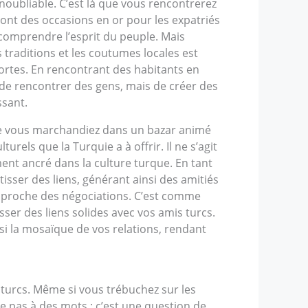
inoubliable. C’est là que vous rencontrerez
ont des occasions en or pour les expatriés
r comprendre l’esprit du peuple. Mais
s traditions et les coutumes locales est
ortes. En rencontrant des habitants en
 de rencontrer des gens, mais de créer des
ssant.
 Que vous marchandiez dans un bazar animé
els que la Turquie a à offrir. Il ne s’agit
nt ancré dans la culture turque. En tant
isser des liens, générant ainsi des amitiés
approche des négociations. C’est comme
er des liens solides avec vos amis turcs.
i la mosaïque de vos relations, rendant
 turcs. Même si vous trébuchez sur les
 pas à des mots : c’est une question de