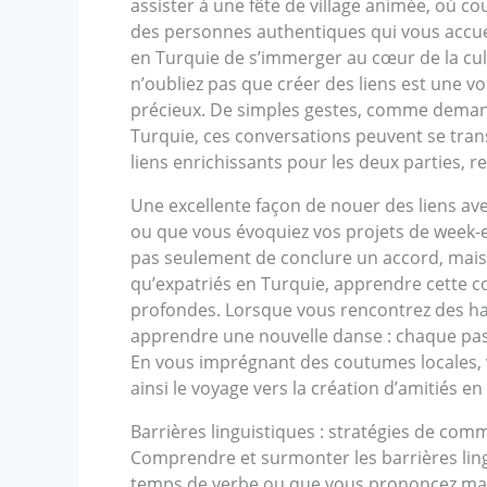
assister à une fête de village animée, où c
des personnes authentiques qui vous accuei
en Turquie de s’immerger au cœur de la cult
n’oubliez pas que créer des liens est une vo
précieux. De simples gestes, comme demande
Turquie, ces conversations peuvent se tran
liens enrichissants pour les deux parties, r
Une excellente façon de nouer des liens ave
ou que vous évoquiez vos projets de week-end
pas seulement de conclure un accord, mais
qu’expatriés en Turquie, apprendre cette com
profondes. Lorsque vous rencontrez des ha
apprendre une nouvelle danse : chaque pas 
En vous imprégnant des coutumes locales, v
ainsi le voyage vers la création d’amitiés e
Barrières linguistiques : stratégies de com
Comprendre et surmonter les barrières ling
temps de verbe ou que vous prononcez mal 