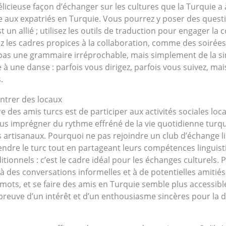
licieuse façon d’échanger sur les cultures que la Turquie a
de aux expatriés en Turquie. Vous pourrez y poser des quest
 un allié ; utilisez les outils de traduction pour engager la 
ez les cadres propices à la collaboration, comme des soirées
 pas une grammaire irréprochable, mais simplement de la sin
 une danse : parfois vous dirigez, parfois vous suivez, mai
.
ontrer des locaux
ire des amis turcs est de participer aux activités sociales 
ous imprégner du rythme effréné de la vie quotidienne turqu
ts artisanaux. Pourquoi ne pas rejoindre un club d’échange 
ndre le turc tout en partageant leurs compétences linguist
aditionnels : c’est le cadre idéal pour les échanges culturel
à des conversations informelles et à de potentielles amitié
mots, et se faire des amis en Turquie semble plus accessibl
 preuve d’un intérêt et d’un enthousiasme sincères pour la d