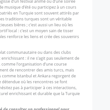
gisse d’un festival animé ou d’une soirée
de musique d’été ou participez à un cours
xpatriés en Turquie sont souvent attirés par
hes traditions turques sont un véritable
euses bières ; c’est aussi un lieu où les
rtif local : c’est un moyen sain de tisser
ales renforce les liens et crée des souvenirs
volat communautaire ou dans des clubs
enrichissant : il ne s’agit pas seulement de
x, comme l’organisation d’une course
ement de rencontrer des amis turcs, mais
les comme Istanbul et Ankara regorgent de
e détendue où les rencontres se font
sitez pas à participer à ces interactions,
urel enrichissant et durable que la Turquie
llé de consulter un professionnel pour