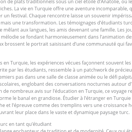
n de plats traditionnels sous un ciel étoilé d’Anatolie, où 
hes. La vie en Turquie offre une aventure incomparable, qu’
r un festival. Chaque rencontre laisse un souvenir impérissa
, mais une transformation. Les témoignages d’étudiants tur
se mêlant aux langues, les amis devenant une famille. Les jo
ne mélodie se fondant harmonieusement dans l’animation des 
aux brossent le portrait saisissant d’une communauté qui fav
en Turquie, les expériences vécues façonnent souvent les p
écrite par les étudiants, ressemble à un patchwork de préci
iers pas dans une salle de classe animée ou le défi palpita
scolaires, englobant des conversations nocturnes autour d
on de nombreux avis sur l’éducation en Turquie, ce voyage re
orme le banal en grandiose. Étudier à l’étranger en Turqui
phe et l’épreuve comme des tremplins vers une croissance holis
vrant leur place dans le vaste et dynamique paysage turc.
turc en tant qu’étudiant
lange enchanteur de tradition et de modernité. Ceux qui ét