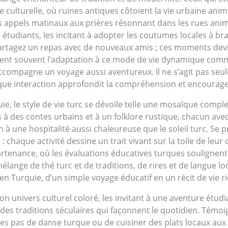
ulturelle, où ruines antiques côtoient la vie urbaine anim
s appels matinaux aux prières résonnant dans les rues ani
s étudiants, les incitant à adopter les coutumes locales à br
rtagez un repas avec de nouveaux amis ; ces moments devi
gnent souvent l’adaptation à ce mode de vie dynamique com
ompagne un voyage aussi aventureux. Il ne s’agit pas seulem
que interaction approfondit la compréhension et encourage 
e, le style de vie turc se dévoile telle une mosaïque compl
 à des contes urbains et à un folklore rustique, chacun ave
ion à une hospitalité aussi chaleureuse que le soleil turc. 
: chaque activité dessine un trait vivant sur la toile de leu
artenance, où les évaluations éducatives turques soulignen
élange de thé turc et de traditions, de rires et de langue lo
 en Turquie, d’un simple voyage éducatif en un récit de vie 
son univers culturel coloré, les invitant à une aventure étu
des traditions séculaires qui façonnent le quotidien. Témoi
des pas de danse turque ou de cuisiner des plats locaux aux