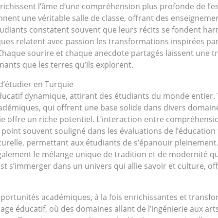
enrichissent l’âme d’une compréhension plus profonde de l’e
nt une véritable salle de classe, offrant des enseignemen
étudiants constatent souvent que leurs récits se fondent 
es relatent avec passion les transformations inspirées par les
que sourire et chaque anecdote partagés laissent une tra
nants que les terres qu’ils explorent.
d’étudier en Turquie
ucatif dynamique, attirant des étudiants du monde entier. 
adémiques, qui offrent une base solide dans divers domaine
ie offre un riche potentiel. L’interaction entre compréhensio
oint souvent souligné dans les évaluations de l’éducation 
urelle, permettant aux étudiants de s’épanouir pleinement.
galement le mélange unique de tradition et de modernité qu
’est s’immerger dans un univers qui allie savoir et culture, 
ortunités académiques, à la fois enrichissantes et transfor
age éducatif, où des domaines allant de l’ingénierie aux ar