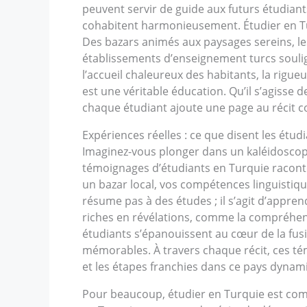
peuvent servir de guide aux futurs étudiant
cohabitent harmonieusement. Étudier en Tu
Des bazars animés aux paysages sereins, le
établissements d’enseignement turcs soulign
l’accueil chaleureux des habitants, la rigu
est une véritable éducation. Qu’il s’agisse
chaque étudiant ajoute une page au récit co
Expériences réelles : ce que disent les étud
Imaginez-vous plonger dans un kaléidoscope 
témoignages d’étudiants en Turquie raconte
un bazar local, vos compétences linguistiq
résume pas à des études ; il s’agit d’appren
riches en révélations, comme la compréhens
étudiants s’épanouissent au cœur de la fusio
mémorables. À travers chaque récit, ces té
et les étapes franchies dans ce pays dynami
Pour beaucoup, étudier en Turquie est comm