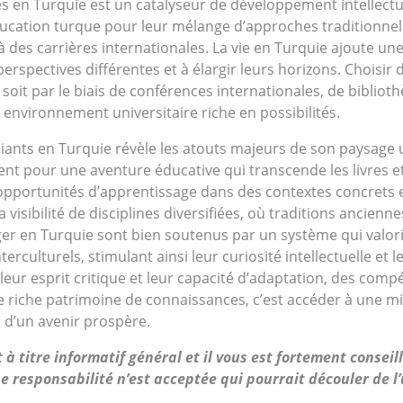
s en Turquie est un catalyseur de développement intellectu
éducation turque pour leur mélange d’approches traditionne
 à des carrières internationales. La vie en Turquie ajoute u
rspectives différentes et à élargir leurs horizons. Choisir 
soit par le biais de conférences internationales, de biblio
 environnement universitaire riche en possibilités.
iants en Turquie révèle les atouts majeurs de son paysage u
ent pour une aventure éducative qui transcende les livres e
opportunités d’apprentissage dans des contextes concrets 
 visibilité de disciplines diversifiées, où traditions ancie
ger en Turquie sont bien soutenus par un système qui valor
culturels, stimulant ainsi leur curiosité intellectuelle et 
ur esprit critique et leur capacité d’adaptation, des compé
e riche patrimoine de connaissances, c’est accéder à une 
s d’un avenir prospère.
à titre informatif général et il vous est fortement consei
e responsabilité n’est acceptée qui pourrait découler de l