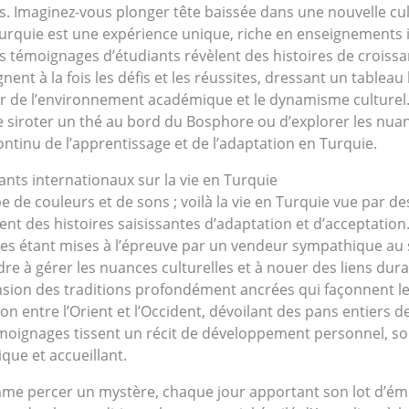
s. Imaginez-vous plonger tête baissée dans une nouvelle cu
rquie est une expérience unique, riche en enseignements i
s témoignages d’étudiants révèlent des histoires de croissa
ent à la fois les défis et les réussites, dressant un table
eur de l’environnement académique et le dynamisme culturel.
 de siroter un thé au bord du Bosphore ou d’explorer les nua
ntinu de l’apprentissage et de l’adaptation en Turquie.
iants internationaux sur la vie en Turquie
de couleurs et de sons ; voilà la vie en Turquie vue par de
nt des histoires saisissantes d’adaptation et d’acceptation
ues étant mises à l’épreuve par un vendeur sympathique au 
dre à gérer les nuances culturelles et à nouer des liens dur
ion des traditions profondément ancrées qui façonnent le q
n entre l’Orient et l’Occident, dévoilant des pans entiers de
moignages tissent un récit de développement personnel, sou
que et accueillant.
e percer un mystère, chaque jour apportant son lot d’émer