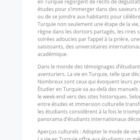
en Turquie regorgent de récits de dégustatio
études pour s’immerger dans des saveurs ric
ou de se joindre aux habitants pour célébre
Turquie non seulement une étape de la vie
règne dans les dortoirs partagés, les rires 
soirées adoucies par l’appel à la prière, u
saisissants, des universitaires internation
académique.
Dans le monde des témoignages d’étudiants 
aventuriers. La vie en Turquie, telle que d
Nombreux sont ceux qui évoquent leurs prem
Étudier en Turquie va au-delà des manuels 
le week-end vers des sites historiques. Sel
entre études et immersion culturelle transf
les étudiants considèrent à la fois le triom
panorama d’étudiants internationaux décou
Aperçus culturels : Adopter le mode de vie 
La vie en Turquie offre aux étudiants un mé