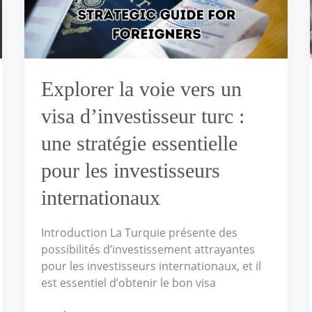
visa
d’investisseur
turc :
une
stratégie
Explorer la voie vers un
essentielle
pour
visa d’investisseur turc :
les
investisseurs
une stratégie essentielle
internationaux
pour les investisseurs
internationaux
Introduction La Turquie présente des
possibilités d’investissement attrayantes
pour les investisseurs internationaux, et il
est essentiel d’obtenir le bon visa