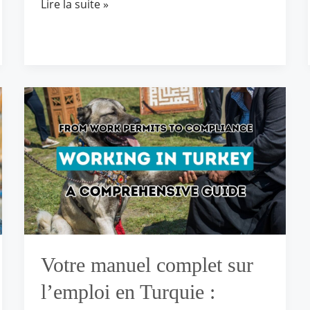
Lire la suite »
Votre
manuel
complet
sur
l’emploi
en
Turquie :
naviguer
dans
les
Votre manuel complet sur
autorisations
de
l’emploi en Turquie :
travail