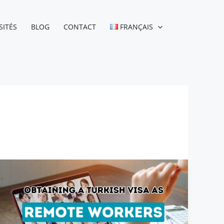
SITÉS
BLOG
CONTACT
FRANÇAIS
Un
manuel
détaillé
pour
obtenir