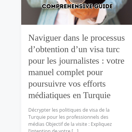
d’un
visa
turc
pour
les
Naviguer dans le processus
journalistes :
votre
d’obtention d’un visa turc
manuel
complet
pour les journalistes : votre
pour
manuel complet pour
poursuivre
vos
poursuivre vos efforts
efforts
médiatiques
médiatiques en Turquie
en
Turquie
Décrypter les politiques de visa de la
Turquie pour les professionnels des
médias Objectif de la visite : Expliquez
l’intention de votre […]