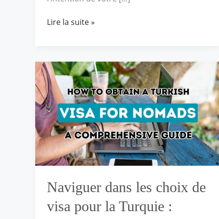
Lire la suite »
Naviguer
dans
les
choix
de
visa
pour
la
Turquie :
manuel
Naviguer dans les choix de
du
nomade
visa pour la Turquie :
numérique