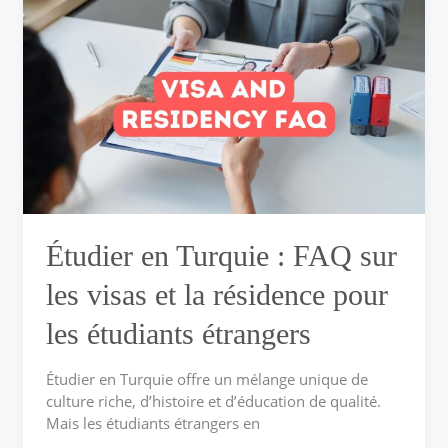
en
Turquie :
FAQ
sur
les
visas
et
la
résidence
pour
les
Étudier en Turquie : FAQ sur
étudiants
étrangers
les visas et la résidence pour
les étudiants étrangers
Étudier en Turquie offre un mélange unique de
culture riche, d’histoire et d’éducation de qualité.
Mais les étudiants étrangers en