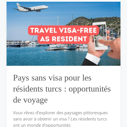
Pays
sans
visa
pour
les
résidents
turcs :
opportunités
de
voyage
Pays sans visa pour les
résidents turcs : opportunités
de voyage
Vous rêvez d’explorer des paysages pittoresques
sans avoir à obtenir un visa ? Les résidents turcs
ont un monde d’opportunités