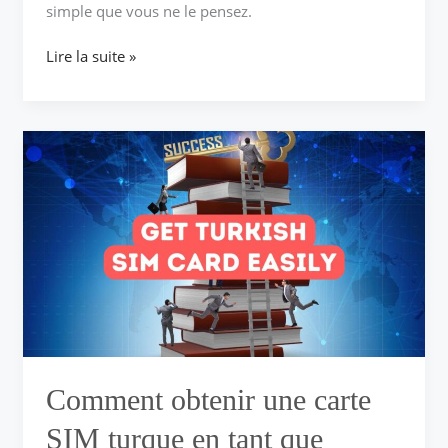
simple que vous ne le pensez.
Lire la suite »
Comment
obtenir
une
carte
SIM
turque
en
tant
que
nouvel
arrivant
Comment obtenir une carte
SIM turque en tant que