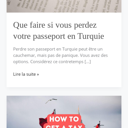
Turquie
Que faire si vous perdez
votre passeport en Turquie
Perdre son passeport en Turquie peut être un
cauchemar, mais pas de panique. Vous avez des
options. Considérez ce contretemps […]
Lire la suite »
Comment
obtenir
un
numéro
fiscal