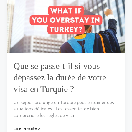
passe-
t-
il
si
vous
dépassez
la
durée
de
votre
Que se passe-t-il si vous
visa
en
dépassez la durée de votre
Turquie ?
visa en Turquie ?
Un séjour prolongé en Turquie peut entraîner des
situations délicates. Il est essentiel de bien
comprendre les règles de visa
Lire la suite »