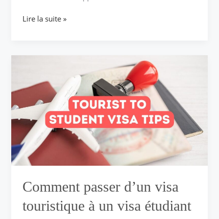
Lire la suite »
Comment
passer
d’un
visa
touristique
à
un
visa
étudiant
en
Turquie
Comment passer d’un visa
touristique à un visa étudiant