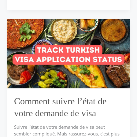
Comment
suivre
l’état
de
votre
demande
de
visa
Comment suivre l’état de
votre demande de visa
Suivre l’état de votre demande de visa peut
sembler compliqué. Mais rassurez-vous, c’est plus