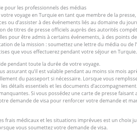
uie pour les professionnels des médias
 de votre voyage en Turquie en tant que membre de la presse, q
s ou d’assister à des événements liés au domaine du journal
ion de titres de presse officiels auprès des autorités comp
elles pour être admis à certains événements, à des points 
on de la mission : soumettez une lettre du média ou de l’e
écises que vous effectuerez pendant votre séjour en Turquie.
ide pendant toute la durée de votre voyage.
 vous assurant qu’il est valable pendant au moins six mois a
ellement du passeport si nécessaire. Lorsque vous remplisse
ant les détails essentiels et les documents d’accompagnemen
s manquantes. Si vous possédez une carte de presse faisant
 votre demande de visa pour renforcer votre demande et man
 frais médicaux et les situations imprévues est un choix j
orsque vous soumettez votre demande de visa.