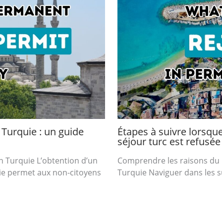
Turquie : un guide
Étapes à suivre lorsq
séjour turc est refusée
n Turquie L’obtention d’un
Comprendre les raisons du 
ie permet aux non-citoyens
Turquie Naviguer dans les su