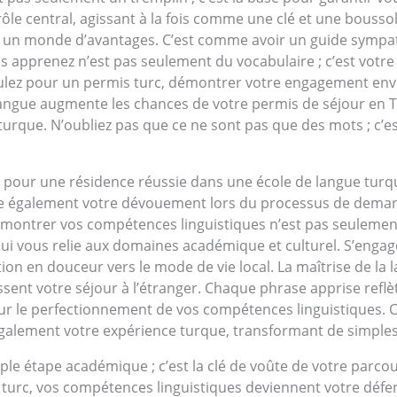
n rôle central, agissant à la fois comme une clé et une bous
ez un monde d’avantages. C’est comme avoir un guide symp
apprenez n’est pas seulement du vocabulaire ; c’est votre o
ulez pour un permis turc, démontrer votre engagement envers
angue augmente les chances de votre permis de séjour en T
rque. N’oubliez pas que ce ne sont pas que des mots ; c’est
’or pour une résidence réussie dans une école de langue tur
gne également votre dévouement lors du processus de deman
ontrer vos compétences linguistiques n’est pas seulement 
qui vous relie aux domaines académique et culturel. S’eng
tion en douceur vers le mode de vie local. La maîtrise de l
hissent votre séjour à l’étranger. Chaque phrase apprise refl
ur le perfectionnement de vos compétences linguistiques. 
lement votre expérience turque, transformant de simples m
mple étape académique ; c’est la clé de voûte de votre parc
urc, vos compétences linguistiques deviennent votre défens