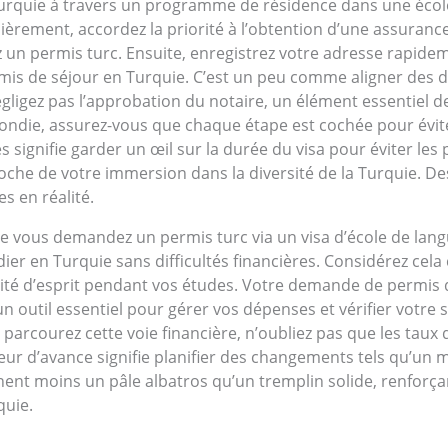
urquie à travers un programme de résidence dans une école 
ièrement, accordez la priorité à l’obtention d’une assuranc
 un permis turc. Ensuite, enregistrez votre adresse rapi
is de séjour en Turquie. C’est un peu comme aligner des d
gligez pas l’approbation du notaire, un élément essentiel 
ndie, assurez-vous que chaque étape est cochée pour éviter
 signifie garder un œil sur la durée du visa pour éviter le
che de votre immersion dans la diversité de la Turquie. De
s en réalité.
que vous demandez un permis turc via un visa d’école de la
er en Turquie sans difficultés financières. Considérez cela
illité d’esprit pendant vos études. Votre demande de permis
 outil essentiel pour gérer vos dépenses et vérifier votre sol
us parcourez cette voie financière, n’oubliez pas que les taux
ur d’avance signifie planifier des changements tels qu’un 
nnent moins un pâle albatros qu’un tremplin solide, renforç
quie.