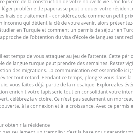
pierre de la construction de votre nouvelle vie. Une fois 
éger problème de paperasse peut bloquer votre résidence 
es frais de traitement – ​​considérez cela comme un petit pr
inconnu qui détient la clé de votre avenir, alors présentez
 étudier en Turquie et comment un permis de séjour en Turqu
rapproche de l’obtention du visa d’école de langues tant rec
il est temps de vous attaquer au jeu de l’attente. Cette péri
ole de langue turque peut prendre des semaines. Restez vi
on des migrations. La communication est essentielle ici ; v
viter tout retard. Pendant ce temps, plongez-vous dans la
ie, vous faites déjà partie de la mosaïque. Explorez les é
on enrichit votre tapisserie tout en consolidant votre inten
 vert, célébrez la victoire. Ce n’est pas seulement un morcea
couverte, à la connexion et à la croissance. Avec ce permis e
ur obtenir la résidence
st pas seulement un tremplin ; c’est la base pour garantir v