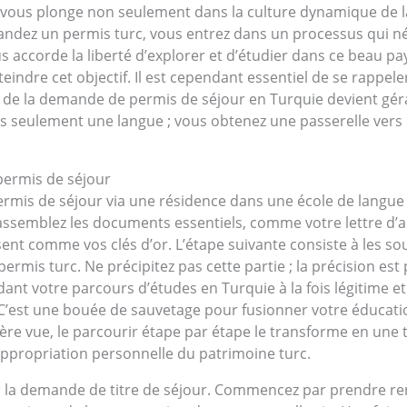
vous plonge non seulement dans la culture dynamique de l
dez un permis turc, vous entrez dans un processus qui néc
s accorde la liberté d’explorer et d’étudier dans ce beau pa
indre cet objectif. Il est cependant essentiel de se rappele
e la demande de permis de séjour en Turquie devient gérab
s seulement une langue ; vous obtenez une passerelle vers
ermis de séjour
permis de séjour via une résidence dans une école de lan
semblez les documents essentiels, comme votre lettre d’ac
ssent comme vos clés d’or. L’étape suivante consiste à les so
mis turc. Ne précipitez pas cette partie ; la précision est
ant votre parcours d’études en Turquie à la fois légitime et
’est une bouée de sauvetage pour fusionner votre éducation
ère vue, le parcourir étape par étape le transforme en une
’appropriation personnelle du patrimoine turc.
r la demande de titre de séjour. Commencez par prendre ren