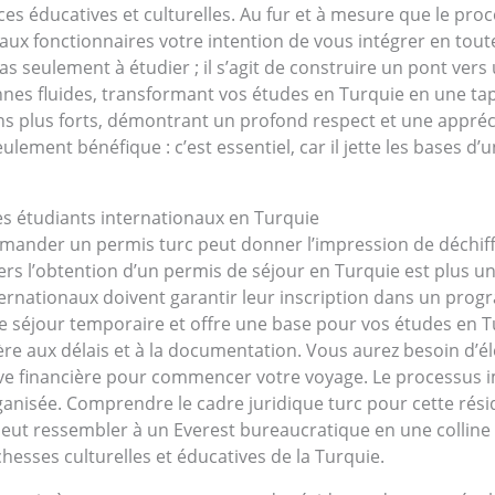
es éducatives et culturelles. Au fur et à mesure que le pro
 aux fonctionnaires votre intention de vous intégrer en to
as seulement à étudier ; il s’agit de construire un pont ver
nes fluides, transformant vos études en Turquie en une tap
s plus forts, démontrant un profond respect et une appréci
ulement bénéfique : c’est essentiel, car il jette les bases d
es étudiants internationaux en Turquie
mander un permis turc peut donner l’impression de déchiff
 vers l’obtention d’un permis de séjour en Turquie est plus 
ternationaux doivent garantir leur inscription dans un pro
e séjour temporaire et offre une base pour vos études en T
ière aux délais et à la documentation. Vous aurez besoin d
uve financière pour commencer votre voyage. Le processus im
 organisée. Comprendre le cadre juridique turc pour cette r
peut ressembler à un Everest bureaucratique en une colline 
hesses culturelles et éducatives de la Turquie.