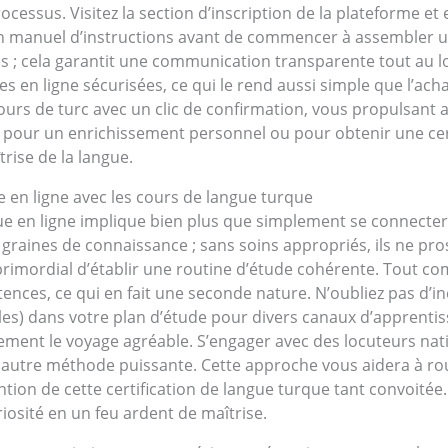
cessus. Visitez la section d’inscription de la plateforme et
un manuel d’instructions avant de commencer à assembler un
es ; cela garantit une communication transparente tout au 
en ligne sécurisées, ce qui le rend aussi simple que l’achat
ux cours de turc avec un clic de confirmation, vous propulsan
oit pour un enrichissement personnel ou pour obtenir une ce
trise de la langue.
 en ligne avec les cours de langue turque
ngue en ligne implique bien plus que simplement se connect
graines de connaissance ; sans soins appropriés, ils ne pr
st primordial d’établir une routine d’étude cohérente. Tout
ences, ce qui en fait une seconde nature. N’oubliez pas d’
les) dans votre plan d’étude pour divers canaux d’apprenti
ement le voyage agréable. S’engager avec des locuteurs nati
autre méthode puissante. Cette approche vous aidera à roule
ntion de cette certification de langue turque tant convoité
iosité en un feu ardent de maîtrise.