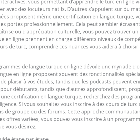
teractives, vous permettant d’apprendre le turc en ligne vi
r avec des locuteurs natifs. D’autres s’appuient sur du maté
nées proposent même une certification en langue turque, 
r des portes professionnellement. Cela peut sembler écrasan
 maîtrise ou d’appréciation culturelle, vous pouvez trouve
ue en ligne prennent en charge différents niveaux de comp
cours de turc, comprendre ces nuances vous aidera à chois
ogrammes de langue turque en ligne dévoile une myriade d’o
ngue en ligne proposent souvent des fonctionnalités spécial
 de plaisir à vos études, tandis que les podcasts peuvent e
s pour débutants, tandis que d’autres approfondissent, pro
r une certification en langue turque, recherchez des prog
iligence. Si vous souhaitez vous inscrire à des cours de tu
s de groupe ou des forums. Cette approche communautaire 
ces offres variées, vous pouvez vous inscrire à un program
e vous désirez.
guide étape par étape