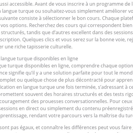
aussi accessible. Avant de vous inscrire à un programme de l
n en langue turque ou souhaitez-vous simplement améliorer 
suivante consiste à sélectionner le bon cours. Chaque plate
 vos options. Recherchez des cours qui correspondent bien à
structurés, tandis que d’autres excellent dans des sessions 
inscription. Quelques clics et vous serez sur la bonne voie, 
er une riche tapisserie culturelle.
angue turque disponibles en ligne
ue turque disponibles en ligne, comprendre chaque option
e signifie qu’il y a une solution parfaite pour tout le mond
complet ou quelque chose de plus décontracté pour apprendr
ication en langue turque une fois terminée, s’adressant à 
romettent souvent des horaires structurés et des tests ri
ncouragement des prouesses conversationnelles. Pour ceux q
s sessions en direct ou simplement du contenu préenregistr
prentissage, rendant votre parcours vers la maîtrise du turc
nt pas égaux, et connaître les différences peut vous faire 