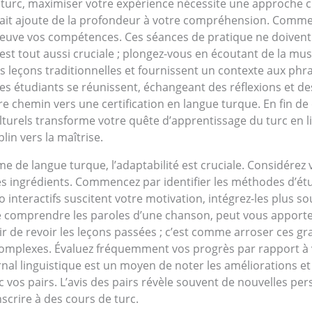
 turc, maximiser votre expérience nécessite une approche c
trait ajoute de la profondeur à votre compréhension. Commen
reuve vos compétences. Ces séances de pratique ne doivent p
e est tout aussi cruciale ; plongez-vous en écoutant de la m
 les leçons traditionnelles et fournissent un contexte aux 
s étudiants se réunissent, échangeant des réflexions et des
tre chemin vers une certification en langue turque. En fin d
urels transforme votre quête d’apprentissage du turc en l
in vers la maîtrise.
 de langue turque, l’adaptabilité est cruciale. Considérez
 les ingrédients. Commencez par identifier les méthodes d’é
éo interactifs suscitent votre motivation, intégrez-les plus 
me comprendre les paroles d’une chanson, peut vous apporter
 de revoir les leçons passées ; c’est comme arroser ces grai
complexes. Évaluez fréquemment vos progrès par rapport à v
rnal linguistique est un moyen de noter les améliorations et 
c vos pairs. L’avis des pairs révèle souvent de nouvelles pe
scrire à des cours de turc.