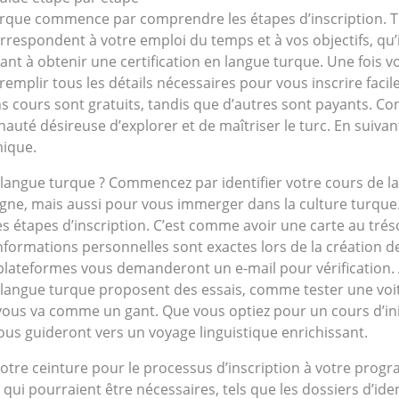
que commence par comprendre les étapes d’inscription. To
rrespondent à votre emploi du temps et à vos objectifs, qu’i
ant à obtenir une certification en langue turque. Une fois vot
emplir tous les détails nécessaires pour vous inscrire facil
s cours sont gratuits, tandis que d’autres sont payants. Con
uté désireuse d’explorer et de maîtriser le turc. En suivan
mique.
langue turque ? Commencez par identifier votre cours de lan
gne, mais aussi pour vous immerger dans la culture turque
les étapes d’inscription. C’est comme avoir une carte au tré
formations personnelles sont exactes lors de la création de
plateformes vous demanderont un e-mail pour vérification.
langue turque proposent des essais, comme tester une voitu
rs vous va comme un gant. Que vous optiez pour un cours d’in
vous guideront vers un voyage linguistique enrichissant.
 votre ceinture pour le processus d’inscription à votre p
i pourraient être nécessaires, tels que les dossiers d’iden