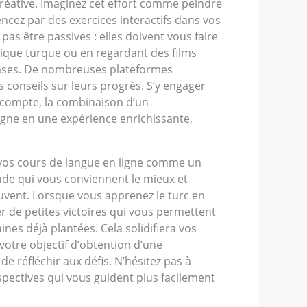
réative. Imaginez cet effort comme peindre
cez par des exercices interactifs dans vos
as être passives : elles doivent vous faire
usique turque ou en regardant des films
phrases. De nombreuses plateformes
 conseils sur leurs progrès. S’y engager
e compte, la combinaison d’un
igne en une expérience enrichissante,
 vos cours de langue en ligne comme un
tude qui vous conviennent le mieux et
souvent. Lorsque vous apprenez le turc en
 de petites victoires qui vous permettent
nes déjà plantées. Cela solidifiera vos
otre objectif d’obtention d’une
de réfléchir aux défis. N’hésitez pas à
rspectives qui vous guident plus facilement