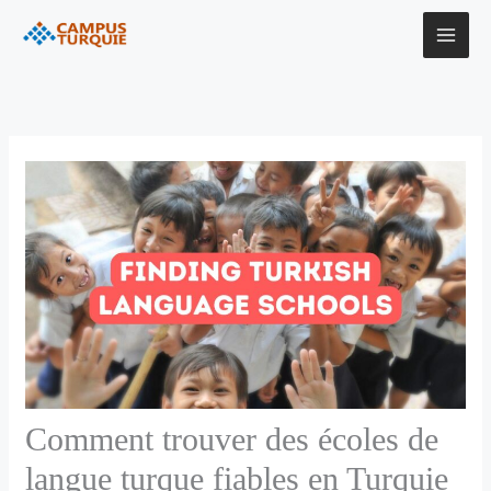
Aller
au
contenu
Comment trouver des écoles de
langue turque fiables en Turquie