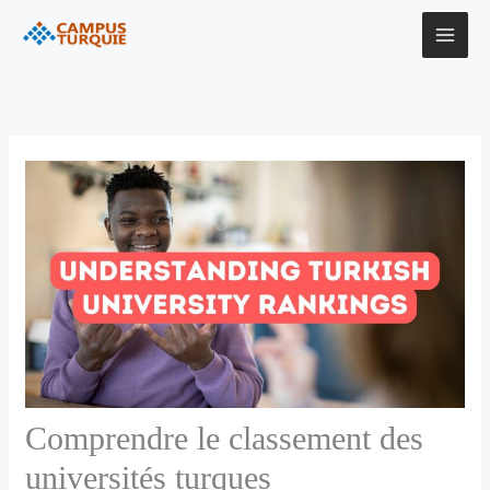
Aller
au
contenu
Comprendre le classement des
universités turques