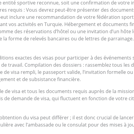
ne entité sportive reconnue, soit une confirmation de votre 
res requis : Vous devrez peut-être présenter des document
la peut inclure une recommandation de votre fédération sport
ivant vos activités en Turquie. Hébergement et documents fi
omme des réservations d’hôtel ou une invitation d’un hôte l
 la forme de relevés bancaires ou de lettres de parrainage.
ditions exactes des visas pour participer à des événements sp
ou de travail. Compilation des dossiers : rassemblez tous l
e visa rempli, le passeport valide, l’invitation formelle ou 
gement et de subsistance financière.
e de visa et tous les documents requis auprès de la missi
ais de demande de visa, qui fluctuent en fonction de votre ci
’obtention du visa peut différer ; il est donc crucial de lanc
ulière avec l’ambassade ou le consulat pour des mises à jo