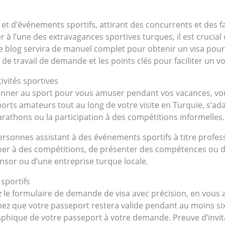
es et d’événements sportifs, attirant des concurrents et des 
er à l’une des extravagances sportives turques, il est cruci
 de blog servira de manuel complet pour obtenir un visa pou
 de travail de demande et les points clés pour faciliter un vo
tivités sportives
adonner au sport pour vous amuser pendant vos vacances, vo
ports amateurs tout au long de votre visite en Turquie, s’ada
marathons ou la participation à des compétitions informelles.
ersonnes assistant à des événements sportifs à titre professi
per à des compétitions, de présenter des compétences ou d
ponsor ou d’une entreprise turque locale.
 sportifs
 le formulaire de demande de visa avec précision, en vous a
rmez que votre passeport restera valide pendant au moins si
aphique de votre passeport à votre demande. Preuve d’invit