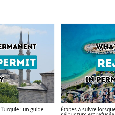
Turquie : un guide
Étapes à suivre lorsq
séjour turc est refusée