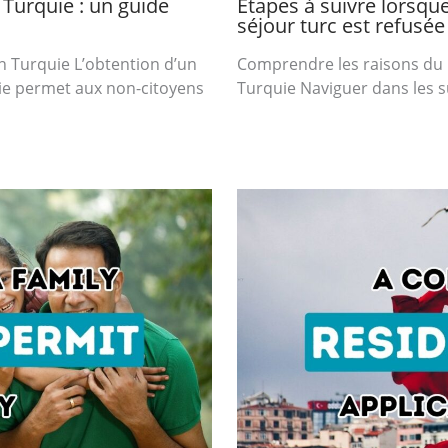
Turquie : un guide
Étapes à suivre lorsq
séjour turc est refusée
n Turquie L’obtention d’un
Comprendre les raisons du 
ie permet aux non-citoyens
Turquie Naviguer dans les su