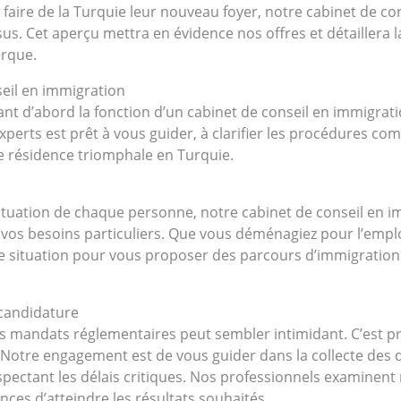
aire de la Turquie leur nouveau foyer, notre cabinet de con
s. Cet aperçu mettra en évidence nos offres et détaillera l
urque.
seil en immigration
d’abord la fonction d’un cabinet de conseil en immigration
perts est prêt à vous guider, à clarifier les procédures com
e résidence triomphale en Turquie.
 situation de chaque personne, notre cabinet de conseil en i
vos besoins particuliers. Que vous déménagiez pour l’emploi
e situation pour vous proposer des parcours d’immigration qu
candidature
 mandats réglementaires peut sembler intimidant. C’est p
e. Notre engagement est de vous guider dans la collecte des
spectant les délais critiques. Nos professionnels examine
nces d’atteindre les résultats souhaités.