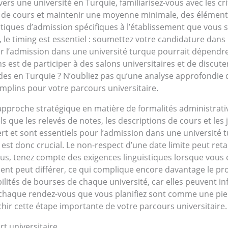
n vers une université en Turquie, familiarisez-vous avec les c
 de cours et maintenir une moyenne minimale, des éléments 
tiques d’admission spécifiques à l’établissement que vous s
, le timing est essentiel : soumettez votre candidature dans 
r l’admission dans une université turque pourrait dépendr
s est de participer à des salons universitaires et de discut
es en Turquie ? N’oubliez pas qu’une analyse approfondie 
mplins pour votre parcours universitaire.
approche stratégique en matière de formalités administrat
 que les relevés de notes, les descriptions de cours et les j
ert et sont essentiels pour l’admission dans une université
s est donc crucial. Le non-respect d’une date limite peut re
us, tenez compte des exigences linguistiques lorsque vous é
nt peut différer, ce qui complique encore davantage le pro
ibilités de bourses de chaque université, car elles peuvent i
aque rendez-vous que vous planifiez sont comme une pierre
hir cette étape importante de votre parcours universitaire.
rt universitaire