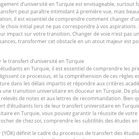
gement d’université en Turquie est envisageable, surtout 
ransfert peut paraître intimidant à première vue, mais beau
tion, il est essentiel de comprendre comment changer d’un
le choix initial peut ne pas correspondre à vos aspirations. 
leur impact sur votre transition. Changer de voie n’est pas 
ances, transformer cet obstacle en un atout majeur est poss
le transfert d’université en Turquie
’étudiants en Turquie, il est essentiel de comprendre les pr
régissent ce processus, et la compréhension de ces règles es
ure dans les délais impartis et répondre aux critères acadé
 une transition universitaire en douceur en Turquie. De plu
 relevés de notes et aux lettres de recommandation. Bien
ert d’étudiants lors de leur transfert universitaire en Turq
taire en Turquie, vous pouvez garantir la réussite de votre
her de chez soi, comprendre les subtilités des études en T
 (YÖK) définit le cadre du processus de transfert des étudi