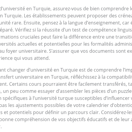
université en Turquie, assurez-vous de bien comprendre le c
 en Turquie. Les établissements peuvent proposer des crénea
nité rare. Ensuite, pensez à la langue d’enseignement, car
réparé. Vérifiez si la réussite d’un test de compétence lingu
rmations cruciales peut faire la différence entre une trans
ersités actuelles et potentielles pour les formalités administ
u foyer universitaire. S’assurer que vos documents sont ex
rience qui vous attend.
ant changer d’université en Turquie est de comprendre l’imp
fert universitaire en Turquie, réfléchissez à la compatibili
nt. Certains cours pourraient être facilement transférés, t
, un peu comme essayer d’assembler les pièces d’un puzzle.
spécifiques à l’université turque susceptibles d’influencer v
 pas les ajustements possibles de votre calendrier d’obtenti
 et potentiels pour définir un parcours clair. Considérez-l
e bonne compréhension de vos objectifs éducatifs et de leur 
.