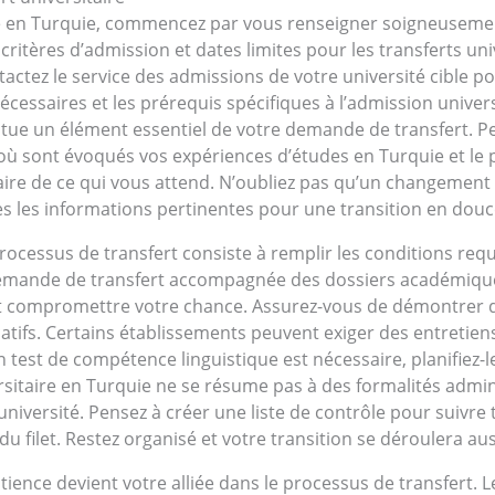
é en Turquie, commencez par vous renseigner soigneusemen
ritères d’admission et dates limites pour les transferts univ
tactez le service des admissions de votre université cible p
essaires et les prérequis spécifiques à l’admission universit
stitue un élément essentiel de votre demande de transfert. 
 où sont évoqués vos expériences d’études en Turquie et le 
laire de ce qui vous attend. N’oubliez pas qu’un changement
utes les informations pertinentes pour une transition en douc
rocessus de transfert consiste à remplir les conditions requ
mande de transfert accompagnée des dossiers académiques n
peut compromettre votre chance. Assurez-vous de démontrer
atifs. Certains établissements peuvent exiger des entretie
 test de compétence linguistique est nécessaire, planifiez-le
sitaire en Turquie ne se résume pas à des formalités adminis
iversité. Pensez à créer une liste de contrôle pour suivre 
du filet. Restez organisé et votre transition se déroulera a
ience devient votre alliée dans le processus de transfert. L