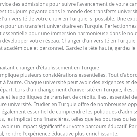
 service des admissions pour suivre l’avancement de votre c
est toujours payante dans le monde des transferts universit
 l’université de votre choix en Turquie, si possible. Une ex
ion pour un transfert universitaire en Turquie. Perfection
 est essentielle pour une immersion harmonieuse dans le nou
développer votre réseau. Changer d’université en Turquie 
académique et personnel. Gardez la tête haute, gardez le ca
haitant changer d’établissement en Turquie
implique plusieurs considérations essentielles. Tout d’abord
 à l’autre. Chaque université peut avoir des exigences et des 
 départ. Lors d’un changement d’université en Turquie, il e
e et les politiques de transfert de crédits. Il est essentiel
e université. Étudier en Turquie offre de nombreuses oppor
st également essentiel de comprendre les politiques d’admiss
, les implications financières, telles que les bourses ou les
t avoir un impact significatif sur votre parcours éducatif. 
inal, rendre l’expérience éducative plus enrichissante.