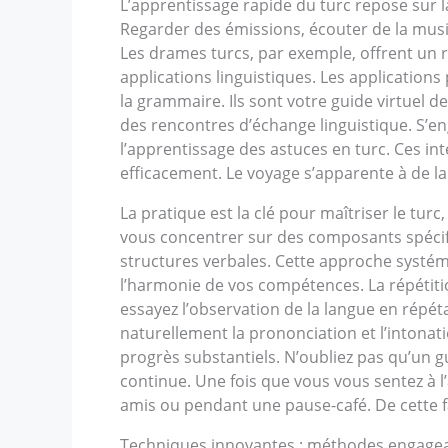
L’apprentissage rapide du turc repose sur 
Regarder des émissions, écouter de la musiq
Les drames turcs, par exemple, offrent un ré
applications linguistiques. Les applicatio
la grammaire. Ils sont votre guide virtuel 
des rencontres d’échange linguistique. S’e
l’apprentissage des astuces en turc. Ces i
efficacement. Le voyage s’apparente à de la
La pratique est la clé pour maîtriser le 
vous concentrer sur des composants spécifiq
structures verbales. Cette approche systémat
l’harmonie de vos compétences. La répétitio
essayez l’observation de la langue en répéta
naturellement la prononciation et l’intonat
progrès substantiels. N’oubliez pas qu’un g
continue. Une fois que vous vous sentez à 
amis ou pendant une pause-café. De cette fa
Techniques innovantes : méthodes engagean