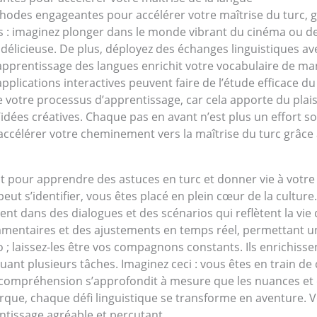
odes engageantes pour accélérer votre maîtrise du turc, ga
 imaginez plonger dans le monde vibrant du cinéma ou de 
délicieuse. De plus, déployez des échanges linguistiques av
d’apprentissage des langues enrichit votre vocabulaire de man
 applications interactives peuvent faire de l’étude efficace du
de votre processus d’apprentissage, car cela apporte du plai
idées créatives. Chaque pas en avant n’est plus un effort sol
à accélérer votre cheminement vers la maîtrise du turc grâce
ant pour apprendre des astuces en turc et donner vie à votre
t s’identifier, vous êtes placé en plein cœur de la culture
nt dans des dialogues et des scénarios qui reflètent la vie 
ommentaires et des ajustements en temps réel, permettant u
io ; laissez-les être vos compagnons constants. Ils enrichis
tuant plusieurs tâches. Imaginez ceci : vous êtes en train de
re compréhension s’approfondit à mesure que les nuances et
rque, chaque défi linguistique se transforme en aventure. 
tissage agréable et percutant.