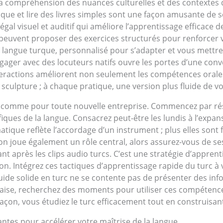
la compréhension des nuances culturelles et des contextes 
ue et lire des livres simples sont une façon amusante de se
gal visuel et auditif qui améliore l’apprentissage efficace de
ns peuvent proposer des exercices structurés pour renforce
de langue turque, personnalisé pour s’adapter et vous mettre
ngager avec des locuteurs natifs ouvre les portes d’une con
nteractions améliorent non seulement les compétences orales
 sculpture ; à chaque pratique, une version plus fluide de 
turc, comme pour toute nouvelle entreprise. Commencez par
ues de la langue. Consacrez peut-être les lundis à l’expan
ique reflète l’accordage d’un instrument ; plus elles sont f
n joue également un rôle central, alors assurez-vous de se
nt après les clips audio turcs. C’est une stratégie d’appren
ion. Intégrez ces tactiques d’apprentissage rapide du turc à
uide solide en turc ne se contente pas de présenter des inf
l’aise, recherchez des moments pour utiliser ces compétenc
çon, vous étudiez le turc efficacement tout en construisan
tes pour accélérer votre maîtrise de la langue