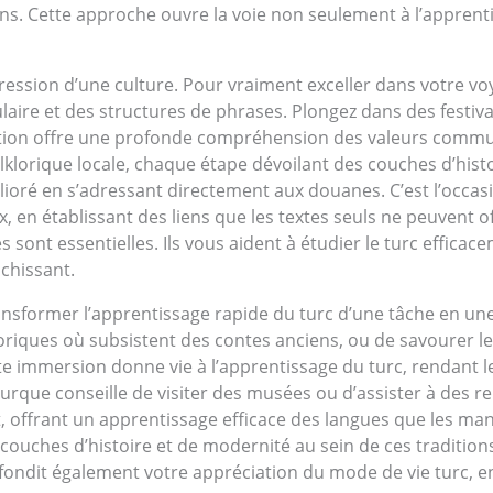
ns. Cette approche ouvre la voie non seulement à l’apprent
pression d’une culture. Pour vraiment exceller dans votre voy
ulaire et des structures de phrases. Plongez dans des fest
ation offre une profonde compréhension des valeurs commun
lklorique locale, chaque étape dévoilant des couches d’his
lioré en s’adressant directement aux douanes. C’est l’occas
, en établissant des liens que les textes seuls ne peuvent o
 sont essentielles. Ils vous aident à étudier le turc efficac
ichissant.
nsformer l’apprentissage rapide du turc d’une tâche en une
riques où subsistent des contes anciens, ou de savourer le
tte immersion donne vie à l’apprentissage du turc, rendant le v
 turque conseille de visiter des musées ou d’assister à des r
t, offrant un apprentissage efficace des langues que les ma
 couches d’histoire et de modernité au sein de ces traditi
ndit également votre appréciation du mode de vie turc, en m