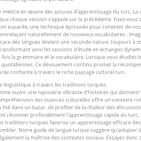
r mettre en œuvre des astuces d’apprentissage du turc. La 
que chaque session s’appuie sur la précédente. Fixez-vous de
tition espacée, une technique éprouvée pour cimenter de n
trelaçant naturellement de nouveaux vocabulaires : imagin
fficace des langues devient une seconde nature, toujours à
transformant ainsi les sessions d’étude en échanges dynamiq
a fois la grammaire et le vocabulaire. Lorsque vous étudiez 
ns quotidiennes. Ce dévouement continu promet la récomp
ée confiante à travers le riche paysage culturel turc.
 linguistique à travers les traditions turques
me ouvrir une tapisserie vibrante d’histoires qui donnent vi
 compréhension des nuances culturelles offre un contexte ri
n thé dans un bazar, de profiter de la chaleur des discussion
 font résonner profondément l’apprentissage rapide du turc,
s traditions turques favorise un apprentissage efficace des
combler. Notre guide de langue turque suggère qu’adopter l
galement la maîtrise des contextes sociaux. Essayez donc d