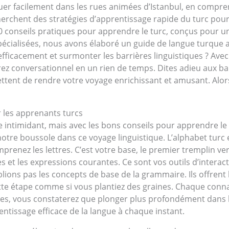
guer facilement dans les rues animées d’Istanbul, en comp
cherchent des stratégies d’apprentissage rapide du turc po
 conseils pratiques pour apprendre le turc, conçus pour un
écialisées, nous avons élaboré un guide de langue turque ad
efficacement et surmonter les barrières linguistiques ? Av
z conversationnel en un rien de temps. Dites adieu aux bar
tent de rendre votre voyage enrichissant et amusant. Alors, 
r les apprenants turcs
intimidant, mais avec les bons conseils pour apprendre le t
notre boussole dans ce voyage linguistique. L’alphabet turc 
renez les lettres. C’est votre base, le premier tremplin ve
es et les expressions courantes. Ce sont vos outils d’intera
ublions pas les concepts de base de la grammaire. Ils offren
te étape comme si vous plantiez des graines. Chaque connai
lles, vous constaterez que plonger plus profondément dans 
ntissage efficace de la langue à chaque instant.