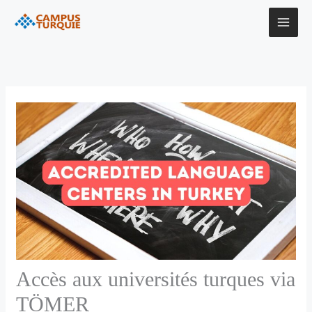
Aller
au
contenu
Accès aux universités turques via
TÖMER